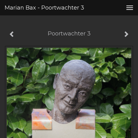
Marian Bax - Poortwachter 3
Tog
nav
Poortwachter 3