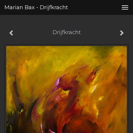
Marian Bax - Drijfkracht
Tog
nav
Drijfkracht